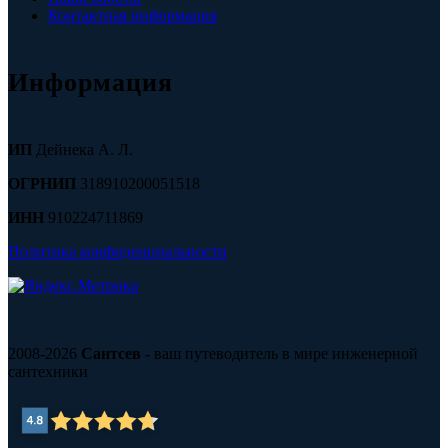
Контактная информация
Информация
ИП
Дейнека А. Л.
ОГРНИП
318910200051518
ИНН
910224711869
Политика конфиденциальности
2008-2026
Сантсев
- ваш путеводитель в мире инженерной
сантехники