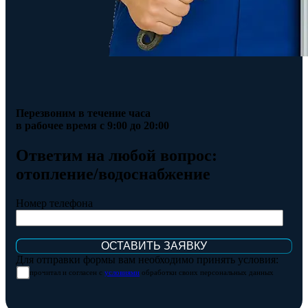
Перезвоним в течение часа
в рабочее время с 9:00 до 20:00
Ответим на любой вопрос:
отопление/водоснабжение
Номер телефона
Для отправки формы вам необходимо принять условия:
прочитал и согласен с
условиями
обработки своих персональных данных