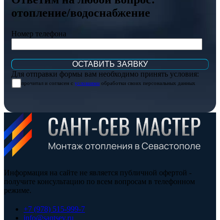
отопление/водоснабжение
Номер телефона
Для отправки формы вам необходимо принять условия:
прочитал и согласен с
условиями
обработки своих персональных данных
Информация на сайте не является публичной офертой -
получите консультацию по всем вопросам в телефонном
режиме.
+7 (978) 515-999-7
info@santsev.ru