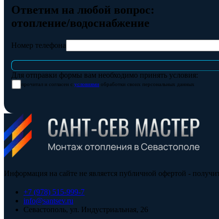
Ответим на любой вопрос:
отопление/водоснабжение
Номер телефона
Для отправки формы вам необходимо принять условия:
прочитал и согласен с
условиями
обработки своих персональных данных
Информация на сайте не является публичной офертой - получи
+7 (978) 515-999-7
info@santsev.ru
Севастополь, ул. Индустриальная, 26