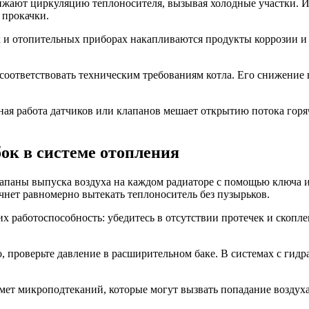
ают циркуляцию теплоносителя, вызывая холодные участки. Ис
 прокачки.
 и отопительных приборах накапливаются продукты коррозии и
оответствовать техническим требованиям котла. Его снижение
ая работа датчиков или клапанов мешает открытию потока горяч
ок в системе отопления
лапаны выпуска воздуха на каждом радиаторе с помощью ключа и
ачнет равномерно вытекать теплоноситель без пузырьков.
х работоспособность: убедитесь в отсутствии протечек и скопл
о, проверьте давление в расширительном баке. В системах с гид
дмет микроподтеканий, которые могут вызвать попадание воздух