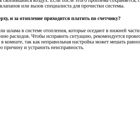
 скопившийся воздух. Если после этого проблема сохраняется, 
 клапанов или вызов специалиста для прочистки системы.
ерху, и за отопление приходится платить по счетчику?
или шлама в системе отопления, которые оседают в нижней част
нию расходов. Чтобы исправить ситуацию, рекомендуется прове
 в комнате, так как неправильная настройка может мешать равн
ю причину и устранить неисправность.