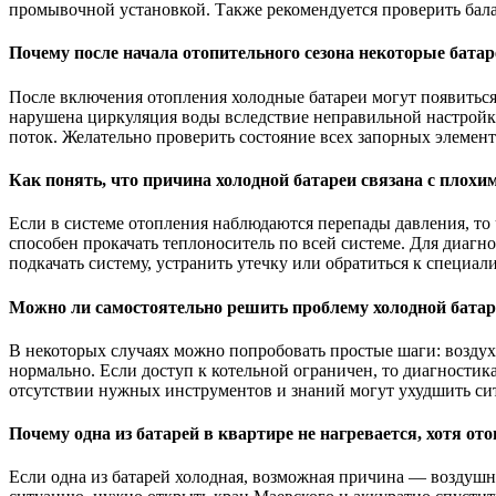
промывочной установкой. Также рекомендуется проверить бал
Почему после начала отопительного сезона некоторые бата
После включения отопления холодные батареи могут появиться и
нарушена циркуляция воды вследствие неправильной настройки
поток. Желательно проверить состояние всех запорных элемен
Как понять, что причина холодной батареи связана с плохи
Если в системе отопления наблюдаются перепады давления, то 
способен прокачать теплоноситель по всей системе. Для диагн
подкачать систему, устранить утечку или обратиться к специал
Можно ли самостоятельно решить проблему холодной батаре
В некоторых случаях можно попробовать простые шаги: воздух 
нормально. Если доступ к котельной ограничен, то диагности
отсутствии нужных инструментов и знаний могут ухудшить си
Почему одна из батарей в квартире не нагревается, хотя о
Если одна из батарей холодная, возможная причина — воздушн