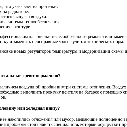
, что указывает на протечки.
 на радиаторе.
стого выпуска воздуха.
ия системы теплообеспечения.
ения в контуре.
профессионалом для оценки целесообразности ремонта или замен
стку и заменить неисправные узлы с учетом технических норм.
становке новых регуляторов температуры и модернизации схемы 
я остальные греют нормально?
с наличием воздушной пробки внутри системы отопления. Воздух 
еобходимо выполнить прокачку вентиля на батарее с помощью с
ов.
половину или холодная внизу?
ри неё накопились отложения или мусор, мешающие полноценной ц
ения проблемы стоит нанять специалиста, который осуществит 