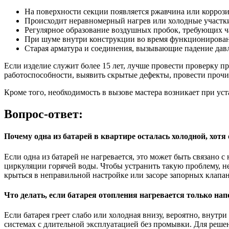
На поверхности секции появляется ржавчина или коррозия
Происходит неравномерный нагрев или холодные участки
Регулярное образование воздушных пробок, требующих ча
При шуме внутри конструкции во время функционирован
Старая арматура и соединения, вызывающие падение давл
Если изделие служит более 15 лет, лучше провести проверку 
работоспособности, выявить скрытые дефекты, провести прочи
Кроме того, необходимость в вызове мастера возникает при у
Вопрос-ответ:
Почему одна из батарей в квартире осталась холодной, хот
Если одна из батарей не нагревается, это может быть связано 
циркуляции горячей воды. Чтобы устранить такую проблему, н
крыться в неправильной настройке или засоре запорных клапан
Что делать, если батарея отопления нагревается только на
Если батарея греет слабо или холодная внизу, вероятно, внут
системах с длительной эксплуатацией без промывки. Для реш