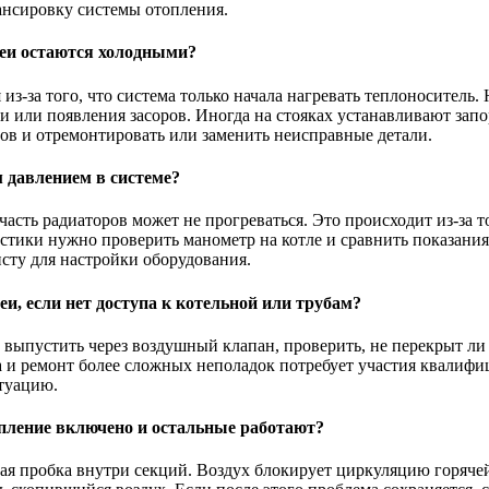
ансировку системы отопления.
реи остаются холодными?
з-за того, что система только начала нагревать теплоноситель.
 или появления засоров. Иногда на стояках устанавливают зап
тов и отремонтировать или заменить неисправные детали.
м давлением в системе?
часть радиаторов может не прогреваться. Это происходит из-за 
остики нужно проверить манометр на котле и сравнить показания
исту для настройки оборудования.
и, если нет доступа к котельной или трубам?
выпустить через воздушный клапан, проверить, не перекрыт ли 
ка и ремонт более сложных неполадок потребует участия квалиф
туацию.
топление включено и остальные работают?
ая пробка внутри секций. Воздух блокирует циркуляцию горячей