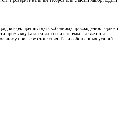
стоит проверить наличие засоров или слабый напор подачи
и радиатора, препятствуя свободному прохождению горячей
сти промывку батареи или всей системы. Также стоит
омерному прогреву отопления. Если собственных усилий