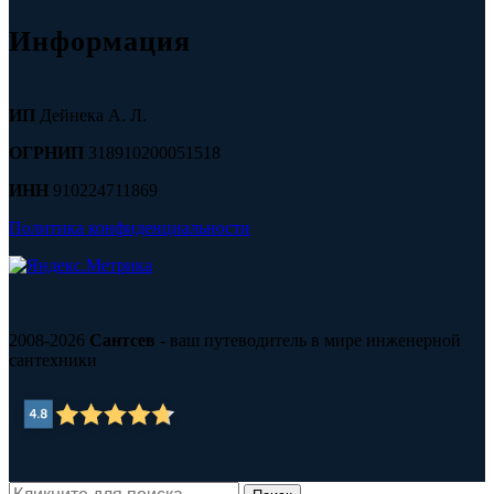
Информация
ИП
Дейнека А. Л.
ОГРНИП
318910200051518
ИНН
910224711869
Политика конфиденциальности
2008-2026
Сантсев
- ваш путеводитель в мире инженерной
сантехники