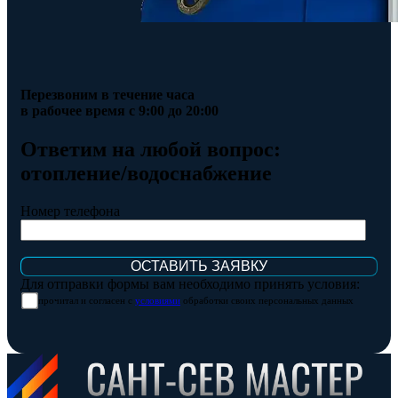
Перезвоним в течение часа
в рабочее время с 9:00 до 20:00
Ответим на любой вопрос:
отопление/водоснабжение
Номер телефона
Для отправки формы вам необходимо принять условия:
прочитал и согласен с
условиями
обработки своих персональных данных