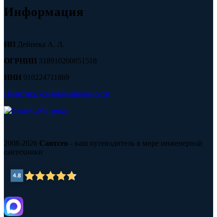
Информация
ИП
Дейнека А. Л.
ОГРНИП
318910200051518
ИНН
910224711869
Политика конфиденциальности
2008-2026
Сантсев
- ваш путеводитель в мире инженерной
сантехники