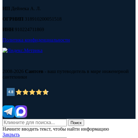
ИП
Дейнека А. Л.
ОГРНИП
318910200051518
ИНН
910224711869
Политика конфиденциальности
2008-2026
Сантсев
- ваш путеводитель в мире инженерной
сантехники
Поиск
Начните вводить текст, чтобы найти информацию
Закрыть