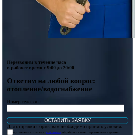
Перезвоним в течение часа
в рабочее время с 9:00 до 20:00
Ответим на любой вопрос:
отопление/водоснабжение
Номер телефона
Для отправки формы вам необходимо принять условия:
прочитал и согласен с
условиями
обработки своих персональных данных