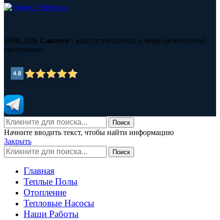
2008-2026
Сантсев
- ваш путеводитель в мире инженерной
сантехники
Поиск
Начните вводить текст, чтобы найти информацию
Закрыть
Поиск
Главная
Теплые Полы
Отопление
Тепловые Насосы
Наши Работы