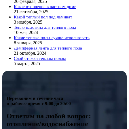
26 февраля, 2025
Какое отопление в частном доме
21 сентября, 2025
Какой теплый пол под ламинат
3 ноября, 2025
Тепло пластина для теплого пола
10 мая, 2024
Какие теплые полы лучше использовать
8 января, 2025
Демпферная лента для теплого пола
21 октября, 2024
Слой стяжки теплым полом
5 марта, 2025
Перезвоним в течение часа
в рабочее время с 9:00 до 20:00
Ответим на любой вопрос:
отопление/водоснабжение