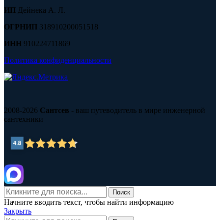
ИП
Дейнека А. Л.
ОГРНИП
318910200051518
ИНН
910224711869
Политика конфиденциальности
2008-2026
Сантсев
- ваш путеводитель в мире инженерной
сантехники
Поиск
Начните вводить текст, чтобы найти информацию
Закрыть