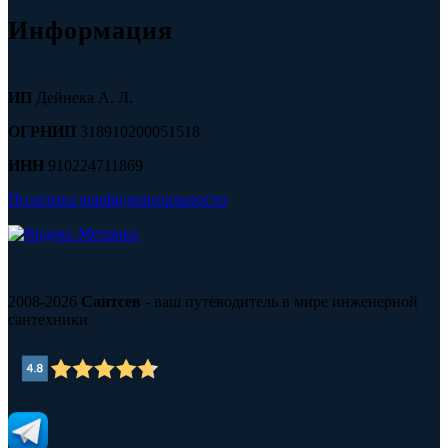
Информация
ИП
Дейнека А. Л.
ОГРНИП
318910200051518
ИНН
910224711869
Политика конфиденциальности
2008-2026
Сантсев
- ваш путеводитель в мире инженерной
сантехники