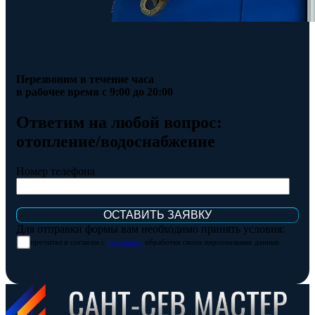
Перезвоним в течение часа
в рабочее время с 9:00 до 20:00
Ответим на любой вопрос:
отопление/водоснабжение
Номер телефона
Для отправки формы вам необходимо принять условия:
прочитал и согласен с
условиями
обработки своих персональных данных