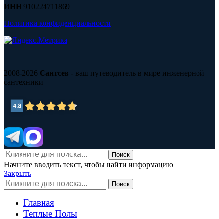
ИНН
910224711869
Политика конфиденциальности
2008-2026
Сантсев
- ваш путеводитель в мире инженерной
сантехники
Поиск
Начните вводить текст, чтобы найти информацию
Закрыть
Поиск
Главная
Теплые Полы