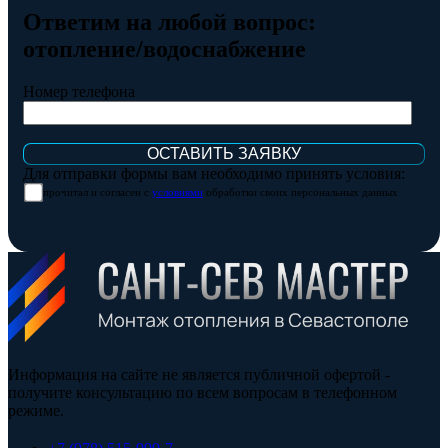
Ответим на любой вопрос:
отопление/водоснабжение
Номер телефона
Для отправки формы вам необходимо принять условия:
прочитал и согласен с
условиями
обработки своих персональных данных
Информация на сайте не является публичной офертой -
получите консультацию по всем вопросам в телефонном
режиме.