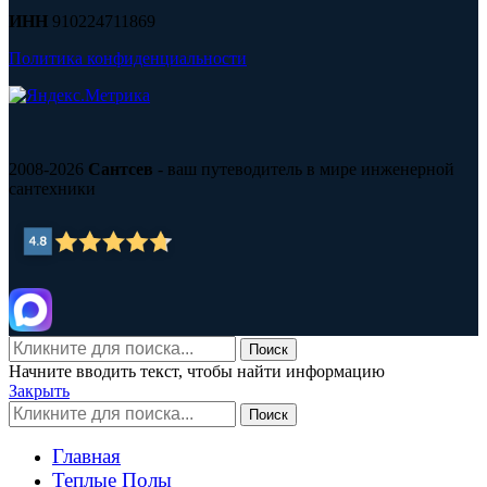
ИНН
910224711869
Политика конфиденциальности
2008-2026
Сантсев
- ваш путеводитель в мире инженерной
сантехники
Поиск
Начните вводить текст, чтобы найти информацию
Закрыть
Поиск
Главная
Теплые Полы