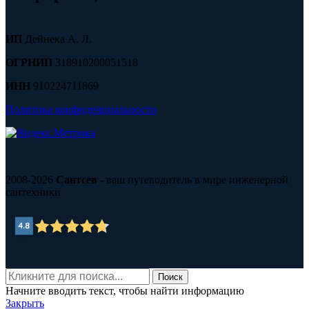
ИП
Дейнека А. Л.
ОГРНИП
318910200051518
ИНН
910224711869
Политика конфиденциальности
2008-2026
Сантсев
- ваш путеводитель в мире инженерной
сантехники
Поиск
Начните вводить текст, чтобы найти информацию
Закрыть