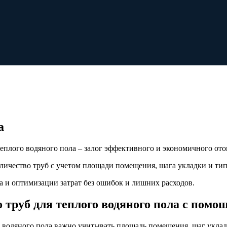
а
еплого водяного пола – залог эффективного и экономичного ото
личество труб с учетом площади помещения, шага укладки и тип
 и оптимизации затрат без ошибок и лишних расходов.
 труб для теплого водяного пола с пом
о водяного пола важно учитывать площадь помещения, шаг уклад