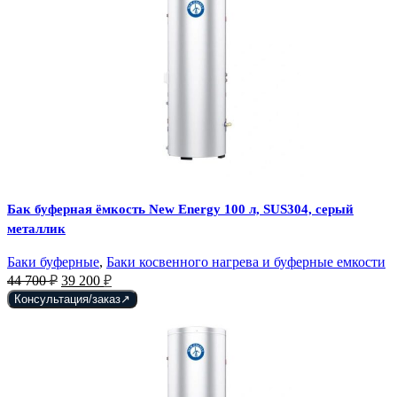
Бак буферная ёмкость New Energy 100 л, SUS304, серый
металлик
Баки буферные
,
Баки косвенного нагрева и буферные емкости
Первоначальная
Текущая
44 700
₽
39 200
₽
цена
цена:
Консультация/заказ
составляла
39
44
200 ₽.
700 ₽.