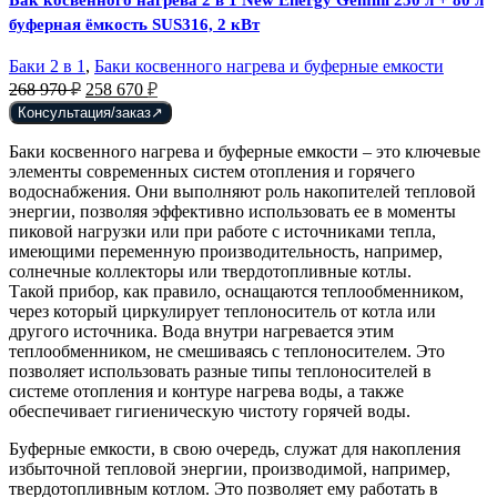
буферная ёмкость SUS316, 2 кВт
Баки 2 в 1
,
Баки косвенного нагрева и буферные емкости
Первоначальная
Текущая
268 970
₽
258 670
₽
цена
цена:
Консультация/заказ
составляла
258
268
670 ₽.
Баки косвенного нагрева и буферные емкости – это ключевые
970 ₽.
элементы современных систем отопления и горячего
водоснабжения. Они выполняют роль накопителей тепловой
энергии, позволяя эффективно использовать ее в моменты
пиковой нагрузки или при работе с источниками тепла,
имеющими переменную производительность, например,
солнечные коллекторы или твердотопливные котлы.
Такой прибор, как правило, оснащаются теплообменником,
через который циркулирует теплоноситель от котла или
другого источника. Вода внутри нагревается этим
теплообменником, не смешиваясь с теплоносителем. Это
позволяет использовать разные типы теплоносителей в
системе отопления и контуре нагрева воды, а также
обеспечивает гигиеническую чистоту горячей воды.
Буферные емкости, в свою очередь, служат для накопления
избыточной тепловой энергии, производимой, например,
твердотопливным котлом. Это позволяет ему работать в