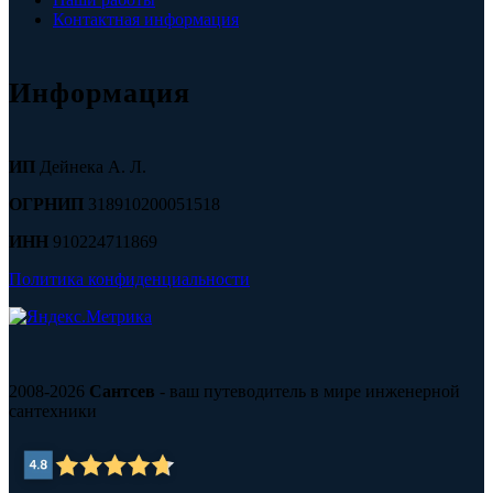
Контактная информация
Информация
ИП
Дейнека А. Л.
ОГРНИП
318910200051518
ИНН
910224711869
Политика конфиденциальности
2008-2026
Сантсев
- ваш путеводитель в мире инженерной
сантехники