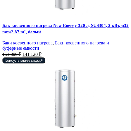
Бак косвенного нагрева New Energy 320 л, SUS304, 2 кВт, φ32
mm/2.87 m², белый
Баки косвенного нагрева
,
Баки косвенного нагрева и
буферные емкости
Первоначальная
Текущая
151 800
₽
141 120
₽
цена
цена:
Консультация/заказ
составляла
141
151
120 ₽.
800 ₽.