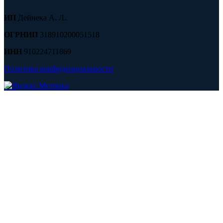
ИП
Дейнека А. Л.
ОГРНИП
318910200051518
ИНН
910224711869
Политика конфиденциальности
Меню
2008-2026
Сантсев
- ваш путеводитель в мире инженерной
сантехники
Поиск
Начните вводить текст, чтобы найти информацию
Закрыть
Поиск