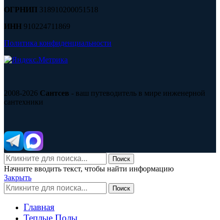
ОГРНИП
318910200051518
ИНН
910224711869
Политика конфиденциальности
2008-2026
Сантсев
- ваш путеводитель в мире инженерной
сантехники
Поиск
Начните вводить текст, чтобы найти информацию
Закрыть
Поиск
Главная
Теплые Полы