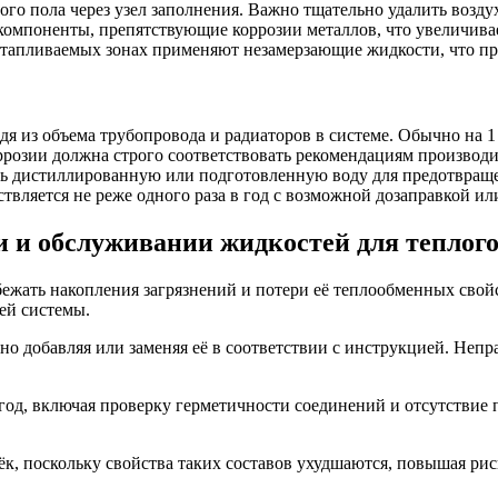
ого пола через узел заполнения. Важно тщательно удалить возд
компоненты, препятствующие коррозии металлов, что увеличива
апливаемых зонах применяют незамерзающие жидкости, что пре
я из объема трубопровода и радиаторов в системе. Обычно на 1 м
розии должна строго соответствовать рекомендациям производи
ь дистиллированную или подготовленную воду для предотвраще
твляется не реже одного раза в год с возможной дозаправкой ил
и и обслуживании жидкостей для теплого
збежать накопления загрязнений и потери её теплообменных сво
ей системы.
о добавляя или заменяя её в соответствии с инструкцией. Непр
год, включая проверку герметичности соединений и отсутствие
ёк, поскольку свойства таких составов ухудшаются, повышая рис