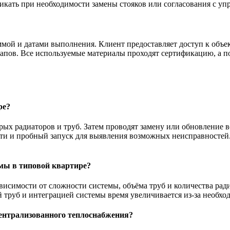
икать при необходимости замены стояков или согласования с у
мой и датами выполнения. Клиент предоставляет доступ к объек
этапов. Все используемые материалы проходят сертификацию, а
ре?
рых радиаторов и труб. Затем проводят замену или обновление 
сти и пробный запуск для выявления возможных неисправностей
емы в типовой квартире?
висимости от сложности системы, объёма труб и количества ради
 труб и интеграцией системы время увеличивается из-за необхо
централизованного теплоснабжения?