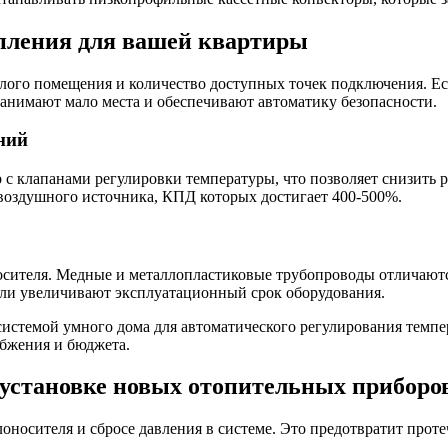
пления для вашей квартиры
ого помещения и количество доступных точек подключения. Есл
занимают мало места и обеспечивают автоматику безопасности.
ний
с клапанами регулировки температуры, что позволяет снизить р
воздушного источника, КПД которых достигает 400-500%.
осителя. Медные и металлопластиковые трубопроводы отличаютс
ли увеличивают эксплуатационный срок оборудования.
системой умного дома для автоматического регулирования темпе
абжения и бюджета.
 установке новых отопительных приборо
оносителя и сбросе давления в системе. Это предотвратит проте