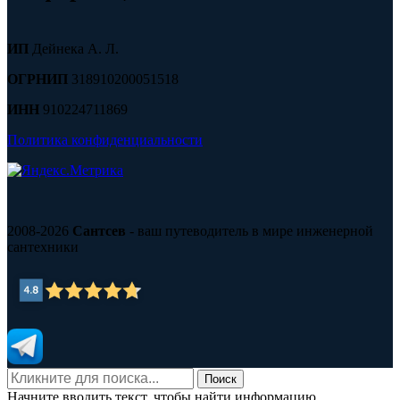
ИП
Дейнека А. Л.
ОГРНИП
318910200051518
ИНН
910224711869
Политика конфиденциальности
2008-2026
Сантсев
- ваш путеводитель в мире инженерной
сантехники
Поиск
Начните вводить текст, чтобы найти информацию