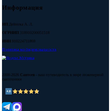
Информация
ИП
Дейнека А. Л.
ОГРНИП
318910200051518
ИНН
910224711869
Политика конфиденциальности
2008-2026
Сантсев
- ваш путеводитель в мире инженерной
сантехники