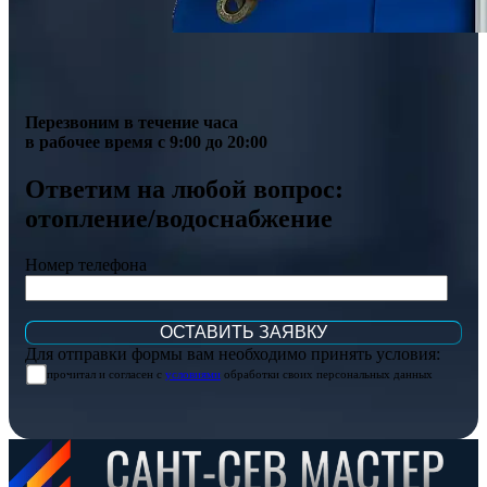
Перезвоним в течение часа
в рабочее время с 9:00 до 20:00
Ответим на любой вопрос:
отопление/водоснабжение
Номер телефона
Для отправки формы вам необходимо принять условия:
прочитал и согласен с
условиями
обработки своих персональных данных