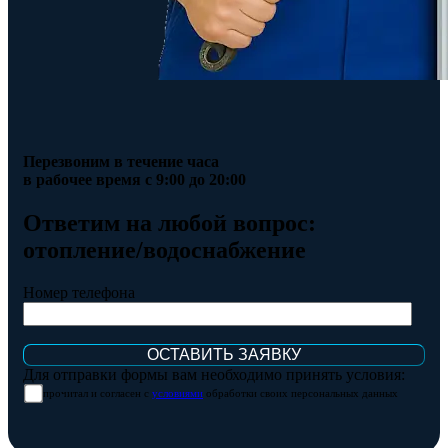
Перезвоним в течение часа
в рабочее время с 9:00 до 20:00
Ответим на любой вопрос:
отопление/водоснабжение
Номер телефона
Для отправки формы вам необходимо принять условия:
прочитал и согласен с
условиями
обработки своих персональных данных