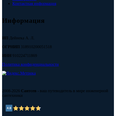
Контактная информация
Информация
ИП
Дейнека А. Л.
ОГРНИП
318910200051518
ИНН
910224711869
Политика конфиденциальности
2008-2026
Сантсев
- ваш путеводитель в мире инженерной
сантехники