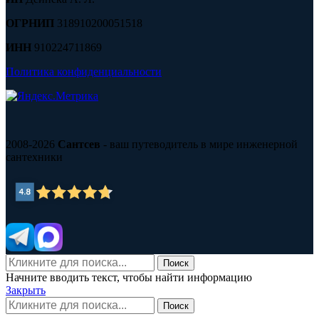
ОГРНИП
318910200051518
ИНН
910224711869
Политика конфиденциальности
2008-2026
Сантсев
- ваш путеводитель в мире инженерной
сантехники
Поиск
Начните вводить текст, чтобы найти информацию
Закрыть
Поиск