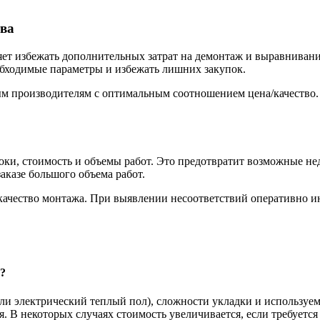
тва
ляет избежать дополнительных затрат на демонтаж и выравниван
обходимые параметры и избежать лишних закупок.
м производителям с оптимальным соотношением цена/качество.
оки, стоимость и объемы работ. Это предотвратит возможные н
аказе большого объема работ.
 качество монтажа. При выявлении несоответствий оперативно 
?
ли электрический теплый пол), сложности укладки и используем
. В некоторых случаях стоимость увеличивается, если требуетс