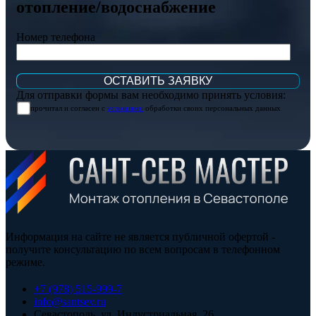
отопление/водоснабжение
Номер телефона
Для отправки формы вам необходимо принять условия:
прочитал и согласен с
условиями
обработки своих персональных данных
Информация на сайте не является публичной офертой -
получите консультацию по всем вопросам в телефонном
режиме.
+7 (978) 515-999-7
info@santsev.ru
Севастополь, ул. Индустриальная, 26