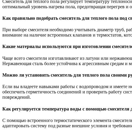
Смеситель для теплого пола регулирует температуру теплоноси
оптимальный уровень нагрева пола, предотвращая перегрев и 
Как правильно подобрать смеситель для теплого пола под с
При выборе смесителя необходимо учитывать диаметр труб, ра
внимание на наличие встроенных клапанов и термостатов, кот
Какие материалы используются при изготовлении смесителей
Чаще всего смесители изготавливают из латуни или нержавею
Нержавеющая сталь более устойчива к агрессивным средам и м
Можно ли установить смеситель для теплого пола своими ру
Если вы владеете навыками работы с водопроводом и имеете н
обеспечить герметичность соединений и проверить работу сист
повреждений.
Как регулируется температура воды с помощью смесителя д
С помощью встроенного термостатического элемента смеситель
адаптировать систему под разные внешние условия и требован