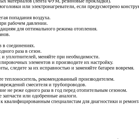
ых материалов (лента ФУМ, резиновые прокладки).
оголовки или электронагреватели, если предусмотрено констру
гая попадания воздуха.
при рабочем давлении.
ндациям для оптимального режима отопления.
анов.
в в соединениях.
дного раза в сезон.
 и уплотнителей, меняйте при необходимости.
улировочных элементов и производите их настройку.
ты, следите за их исправностью и заменяйте батареи вовремя.
е теплоноситель, рекомендованный производителем.
повреждений смесителя и трубопроводов.
е не реже одного раза в год перед отопительным сезоном.
 запчасти или одобренные аналоги.
 к квалифицированным специалистам для диагностики и ремонт