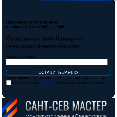
Перезвоним в течение часа
в рабочее время с 9:00 до 20:00
Ответим на любой вопрос:
отопление/водоснабжение
Номер телефона
Для отправки формы вам необходимо принять условия:
прочитал и согласен с
условиями
обработки своих персональных данных