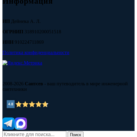
Информация
ИП
Дейнека А. Л.
ОГРНИП
318910200051518
ИНН
910224711869
Политика конфиденциальности
2008-2026
Сантсев
- ваш путеводитель в мире инженерной
сантехники
Поиск