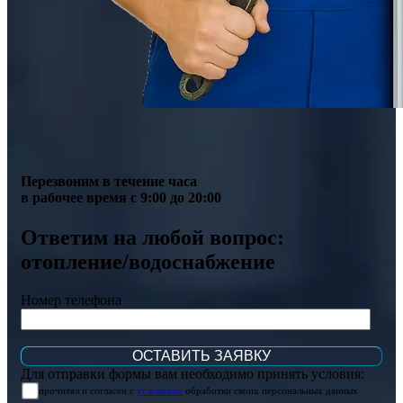
Перезвоним в течение часа
в рабочее время с 9:00 до 20:00
Ответим на любой вопрос:
отопление/водоснабжение
Номер телефона
Для отправки формы вам необходимо принять условия:
прочитал и согласен с
условиями
обработки своих персональных данных