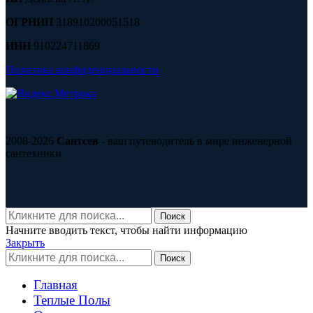
ОГРНИП
318910200051518
ИНН
910224711869
Политика конфиденциальности
2008-2026
Сантсев
- ваш путеводитель в мире инженерной
сантехники
Поиск
Начните вводить текст, чтобы найти информацию
Закрыть
Поиск
Главная
Теплые Полы