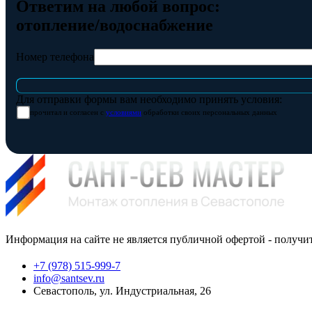
Ответим на любой вопрос:
отопление/водоснабжение
Номер телефона
Для отправки формы вам необходимо принять условия:
прочитал и согласен с
условиями
обработки своих персональных данных
Информация на сайте не является публичной офертой - получи
+7 (978) 515-999-7
info@santsev.ru
Севастополь, ул. Индустриальная, 26