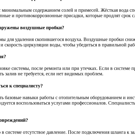
минимальным содержанием солей и примесей. Жёсткая вода спо
пные и противокоррозионные присадки, которые продлят срок 
бнаружены воздушные пробки?
емы для удаления скопившегося воздуха. Воздушные пробки сни
 и скорость циркуляции воды, чтобы убедиться в правильной раб
ия?
вке системы, после ремонта или при утечках. Если в системе пр
ь залив не требуется, если нет видимых проблем.
ься к специалисту?
ть базовые навыки работы с отопительным оборудованием и инс
дуется воспользоваться услугами профессионалов. Специалисты
повреждений?
 в системе отсутствое давление. После подключения шланга к з