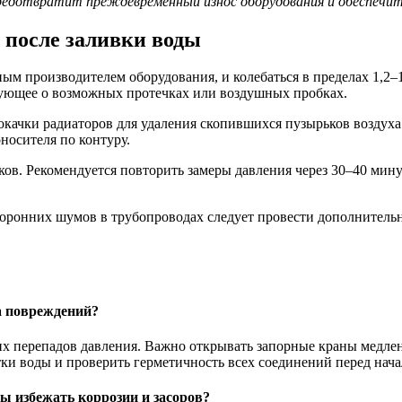
предотвратит преждевременный износ оборудования и обеспечи
 после заливки воды
ым производителем оборудования, и колебаться в пределах 1,2–1
вующее о возможных протечках или воздушных пробках.
окачки радиаторов для удаления скопившихся пузырьков воздух
носителя по контуру.
ков. Рекомендуется повторить замеры давления через 30–40 мин
сторонних шумов в трубопроводах следует провести дополнител
а повреждений?
их перепадов давления. Важно открывать запорные краны медлен
тки воды и проверить герметичность всех соединений перед нач
бы избежать коррозии и засоров?