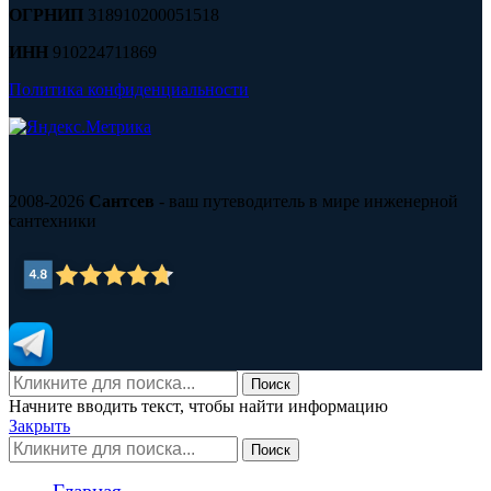
ОГРНИП
318910200051518
ИНН
910224711869
Политика конфиденциальности
2008-2026
Сантсев
- ваш путеводитель в мире инженерной
сантехники
Поиск
Начните вводить текст, чтобы найти информацию
Закрыть
Поиск