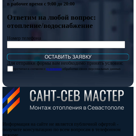
в рабочее время с 9:00 до 20:00
Ответим на любой вопрос:
отопление/водоснабжение
Номер телефона
Для отправки формы вам необходимо принять условия:
прочитал и согласен с
условиями
обработки своих персональных данных
Информация на сайте не является публичной офертой -
получите консультацию по всем вопросам в телефонном
режиме.