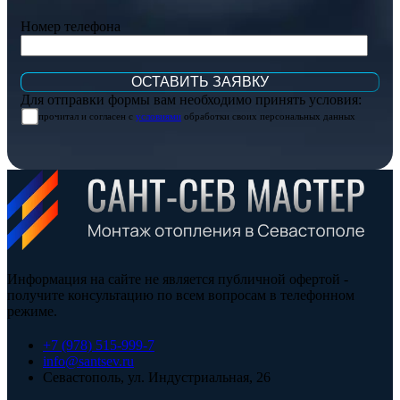
Номер телефона
Для отправки формы вам необходимо принять условия:
прочитал и согласен с
условиями
обработки своих персональных данных
Информация на сайте не является публичной офертой -
получите консультацию по всем вопросам в телефонном
режиме.
+7 (978) 515-999-7
info@santsev.ru
Севастополь, ул. Индустриальная, 26