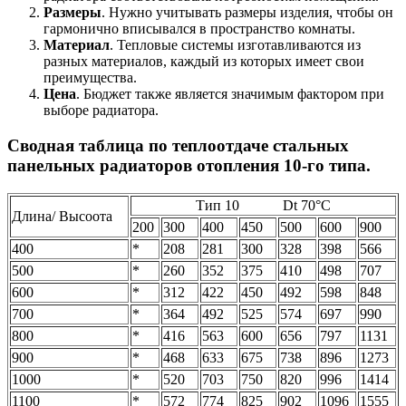
Размеры
. Нужно учитывать размеры изделия, чтобы он
гармонично вписывался в пространство комнаты.
Материал
. Тепловые системы изготавливаются из
разных материалов, каждый из которых имеет свои
преимущества.
Цена
. Бюджет также является значимым фактором при
выборе радиатора.
Сводная таблица по теплоотдаче стальных
панельных радиаторов отопления 10-го типа.
Тип 10 Dt 70°С
Длина/ Высоота
200
300
400
450
500
600
900
400
*
208
281
300
328
398
566
500
*
260
352
375
410
498
707
600
*
312
422
450
492
598
848
700
*
364
492
525
574
697
990
800
*
416
563
600
656
797
1131
900
*
468
633
675
738
896
1273
1000
*
520
703
750
820
996
1414
1100
*
572
774
825
902
1096
1555