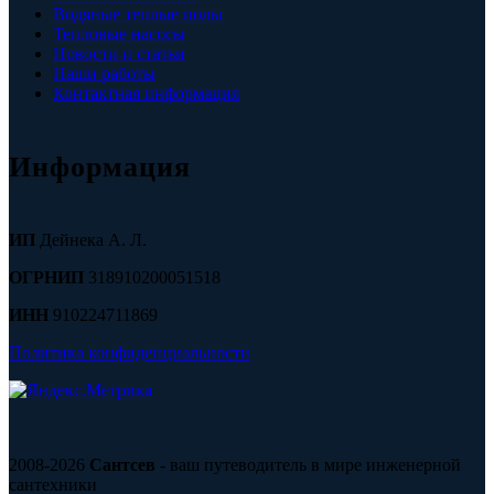
Водяные теплые полы
Тепловые насосы
Новости и статьи
Наши работы
Контактная информация
Информация
ИП
Дейнека А. Л.
ОГРНИП
318910200051518
ИНН
910224711869
Политика конфиденциальности
2008-2026
Сантсев
- ваш путеводитель в мире инженерной
сантехники