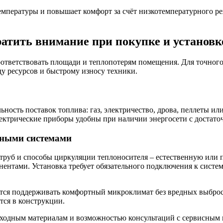
емпературы и повышает комфорт за счёт низкотемпературного р
ратить внимание при покупке и установк
тветствовать площади и теплопотерям помещения. Для точного р
ду ресурсов и быстрому износу техники.
льность поставок топлива: газ, электричество, дрова, пеллеты 
Электрические приборы удобны при наличии энергосети с достат
рными системами
руб и способы циркуляции теплоносителя – естественную или 
ентами. Установка требует обязательного подключения к систем
тся поддерживать комфортный микроклимат без вредных выбросов
ется в конструкции.
ходным материалам и возможностью консультаций с сервисным 