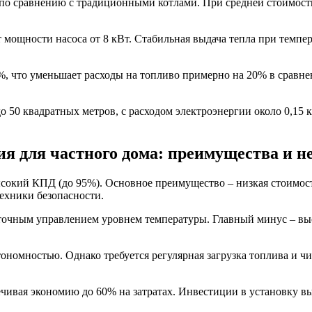
по сравнению с традиционными котлами. При средней стоимости 
 мощности насоса от 8 кВт. Стабильная выдача тепла при темпе
 что уменьшает расходы на топливо примерно на 20% в сравне
50 квадратных метров, с расходом электроэнергии около 0,15 к
я для частного дома: преимущества и н
сокий КПД (до 95%). Основное преимущество – низкая стоимост
ехники безопасности.
 точным управлением уровнем температуры. Главный минус – вы
номностью. Однако требуется регулярная загрузка топлива и ч
ивая экономию до 60% на затратах. Инвестиции в установку вы