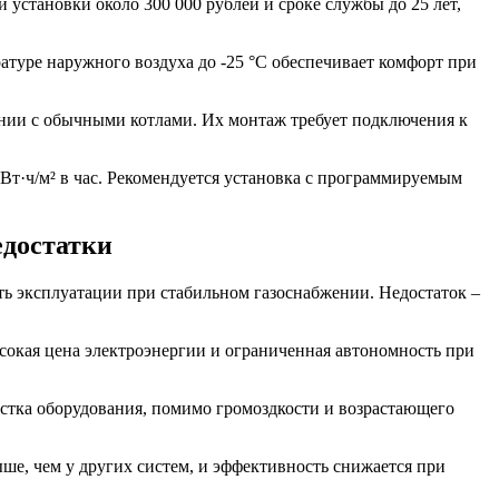
установки около 300 000 рублей и сроке службы до 25 лет,
ратуре наружного воздуха до -25 °C обеспечивает комфорт при
нии с обычными котлами. Их монтаж требует подключения к
Вт·ч/м² в час. Рекомендуется установка с программируемым
едостатки
ь эксплуатации при стабильном газоснабжении. Недостаток –
сокая цена электроэнергии и ограниченная автономность при
истка оборудования, помимо громоздкости и возрастающего
ше, чем у других систем, и эффективность снижается при