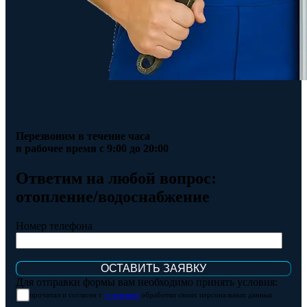
Перезвоним в течение часа
в рабочее время с 9:00 до 20:00
Ответим на любой вопрос:
отопление/водоснабжение
Номер телефона
Для отправки формы вам необходимо принять условия:
прочитал и согласен с
условиями
обработки своих персональных данных