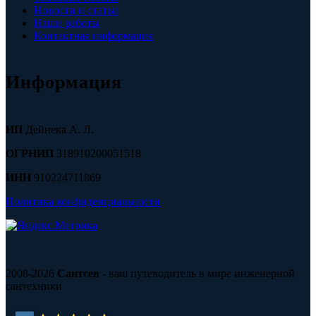
Новости и статьи
Наши работы
Контактная информация
Информация
ИП
Дейнека А. Л.
ОГРНИП
318910200051518
ИНН
910224711869
Политика конфиденциальности
2008-2026
Сантсев
- ваш путеводитель в мире инженерной
сантехники