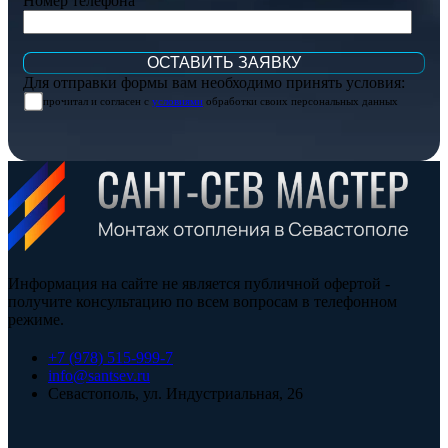
Номер телефона
Для отправки формы вам необходимо принять условия:
прочитал и согласен с
условиями
обработки своих персональных данных
Информация на сайте не является публичной офертой -
получите консультацию по всем вопросам в телефонном
режиме.
+7 (978) 515-999-7
info@santsev.ru
Севастополь, ул. Индустриальная, 26