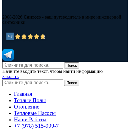
2008-2026
Сантсев
- ваш путеводитель в мире инженерной
сантехники
Поиск
Начните вводить текст, чтобы найти информацию
Закрыть
Поиск
Главная
Теплые Полы
Отопление
Тепловые Насосы
Наши Работы
+7 (978) 515-999-7