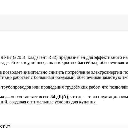
 9 кВт (220 В, хладагент R32) предназначен для эффективного 
 задачей как в уличных, так и в крытых бассейнах, обеспечивая
а позволяет значительно снизить потребление электроэнергии 
ктивно работает с большими объёмами, обеспечивая заметную эк
 трубопроводов или проведения трудоёмких работ, что позволя
ма — он составляет всего
34 дБ(A)
, что делает эксплуатацию к
ний, создавая оптимальные условия для купания.
 NE-F