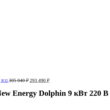
Первоначальная
Текущая
305 040
₽
293 490
₽
, R32
цена
цена:
составляла
293
New Energy Dolphin 9 кВт 220 В
305
490 ₽.
040 ₽.