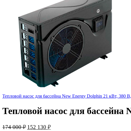
Тепловой насос для бассейна New Energy Dolphin 21 кВт, 380 В
Тепловой насос для бассейна 
Первоначальная
Текущая
174 000
₽
152 130
₽
цена
цена: