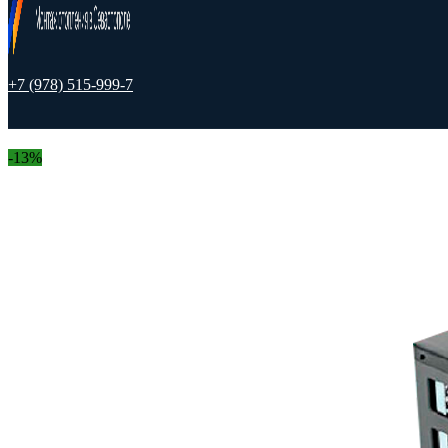
+7 (978) 515-999-7
-13%