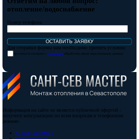
Ответим на любой вопрос:
отопление/водоснабжение
Номер телефона
Для отправки формы вам необходимо принять условия:
прочитал и согласен с
условиями
обработки своих персональных данных
Информация на сайте не является публичной офертой -
получите консультацию по всем вопросам в телефонном
режиме.
+7 (978) 515-999-7
info@santsev.ru