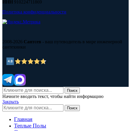
ИНН
910224711869
Политика конфиденциальности
2008-2026
Сантсев
- ваш путеводитель в мире инженерной
сантехники
Поиск
Начните вводить текст, чтобы найти информацию
Закрыть
Поиск
Главная
Теплые Полы