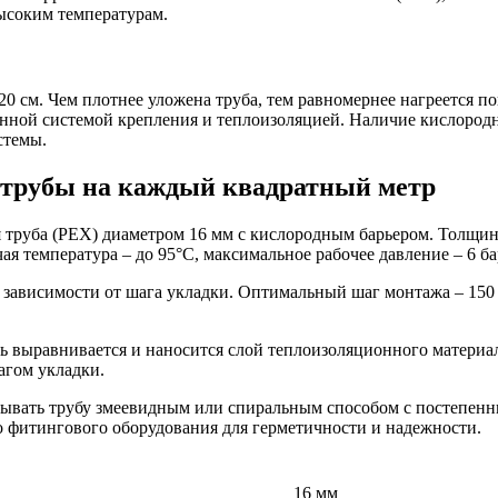
высоким температурам.
-20 см. Чем плотнее уложена труба, тем равномернее нагреется п
анной системой крепления и теплоизоляцией. Наличие кислород
стемы.
 трубы на каждый квадратный метр
 труба (PEX) диаметром 16 мм с кислородным барьером. Толщина
я температура – до 95°C, максимальное рабочее давление – 6 ба
, в зависимости от шага укладки. Оптимальный шаг монтажа – 15
ь выравнивается и наносится слой теплоизоляционного материал
агом укладки.
дывать трубу змеевидным или спиральным способом с постепенн
 фитингового оборудования для герметичности и надежности.
16 мм