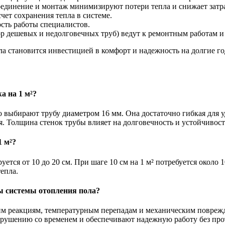
оединение и монтаж минимизируют потери тепла и снижает затр
чет сохранения тепла в системе.
сть работы специалистов.
ор дешевых и недолговечных труб) ведут к ремонтным работам 
а становится инвестицией в комфорт и надежность на долгие го
а на 1 м²?
о выбирают трубу диаметром 16 мм. Она достаточно гибкая для 
 Толщина стенок трубы влияет на долговечность и устойчивост
1 м²?
ется от 10 до 20 см. При шаге 10 см на 1 м² потребуется около 
епла.
ы системы отопления пола?
ским реакциям, температурным перепадам и механическим повр
зрушению со временем и обеспечивают надежную работу без про