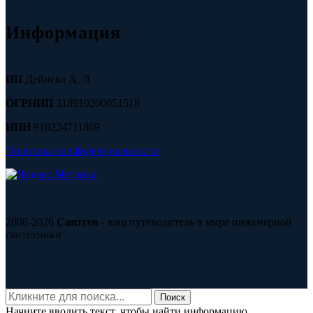
Информация
ИП
Дейнека А. Л.
ОГРНИП
318910200051518
ИНН
910224711869
Политика конфиденциальности
2008-2026
Сантсев
- ваш путеводитель в мире инженерной
сантехники
Поиск
Начните вводить текст, чтобы найти информацию