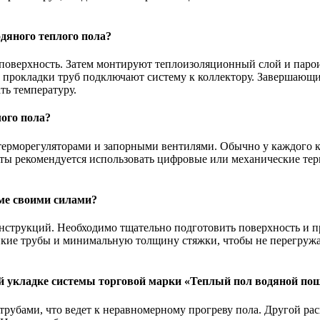
дяного теплого пола?
оверхность. Затем монтируют теплоизоляционный слой и паро
 прокладки труб подключают систему к коллектору. Завершающи
ть температуру.
ого пола?
ерморегуляторами и запорными вентилями. Обычно у каждого кон
оты рекомендуется использовать цифровые или механические те
ме своими силами?
онструкций. Необходимо тщательно подготовить поверхность и 
кие трубы и минимальную толщину стяжки, чтобы не перегружа
й укладке системы торговой марки «Теплый пол водяной по
трубами, что ведет к неравномерному прогреву пола. Другой р