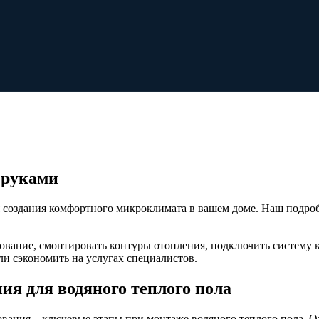
 руками
 создания комфортного микроклимата в вашем доме. Наш подр
нование, смонтировать контуры отопления, подключить систему 
и сэкономить на услугах специалистов.
ия для водяного теплого пола
вания – ключевые этапы при монтаже водяного теплого пола. О