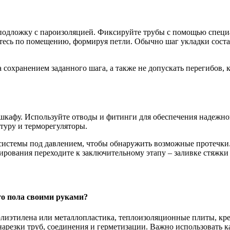
одложку с пароизоляцией. Фиксируйте трубы с помощью специа
йтесь по помещению, формируя петли. Обычно шаг укладки соста
а сохранением заданного шага, а также не допускать перегибов,
шкафу. Используйте отводы и фитинги для обеспечения надежно
туру и терморегуляторы.
системы под давлением, чтобы обнаружить возможные протечки
стирования переходите к заключительному этапу – заливке стяжк
о пола своими руками?
олиэтилена или металлопластика, теплоизоляционные плиты, кр
арезки труб, соединения и герметизации. Важно использовать к