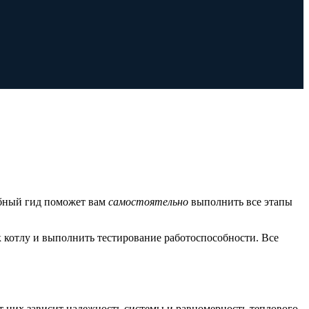
обный гид поможет вам
самостоятельно
выполнить все этапы
к котлу и выполнить тестирование работоспособности. Все
т них зависит надежность системы и равномерность теплового