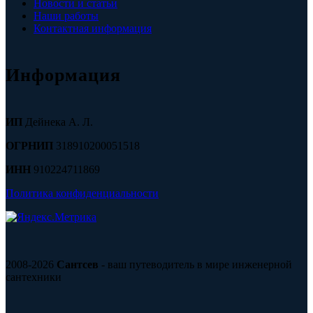
Новости и статьи
Наши работы
Контактная информация
Информация
ИП
Дейнека А. Л.
ОГРНИП
318910200051518
ИНН
910224711869
Политика конфиденциальности
2008-2026
Сантсев
- ваш путеводитель в мире инженерной
сантехники