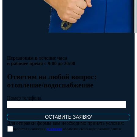
Перезвоним в течение часа
в рабочее время с 9:00 до 20:00
Ответим на любой вопрос:
отопление/водоснабжение
Номер телефона
Для отправки формы вам необходимо принять условия:
прочитал и согласен с
условиями
обработки своих персональных данных