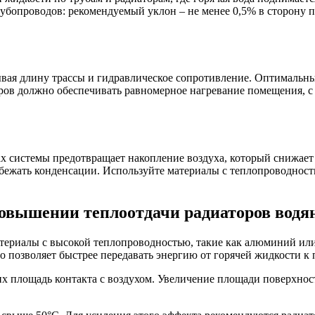
убопроводов: рекомендуемый уклон – не менее 0,5% в сторону по
я длину трассы и гидравлическое сопротивление. Оптимальные з
ров должно обеспечивать равномерное нагревание помещения, 
ах системы предотвращает накопление воздуха, который снижае
збежать конденсации. Используйте материалы с теплопроводност
повышении теплоотдачи радиаторов водя
териалы с высокой теплопроводностью, такие как алюминий или
что позволяет быстрее передавать энергию от горячей жидкости к
 площадь контакта с воздухом. Увеличение площади поверхност