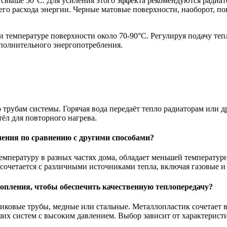
свыше 50°C. Для усиления этого эффекта рекомендуются радиат
го расхода энергии. Черные матовые поверхности, наоборот, п
и температуре поверхности около 70-90°C. Регулируя подачу те
полнительного энергопотребления.
 трубам системы. Горячая вода передаёт тепло радиаторам или 
ёл для повторного нагрева.
ения по сравнению с другими способами?
мпературу в разных частях дома, обладает меньшей температур
сочетается с различными источниками тепла, включая газовые и
опления, чтобы обеспечить качественную теплопередачу?
ковые трубы, медные или стальные. Металлопластик сочетает в 
ших систем с высоким давлением. Выбор зависит от характерист