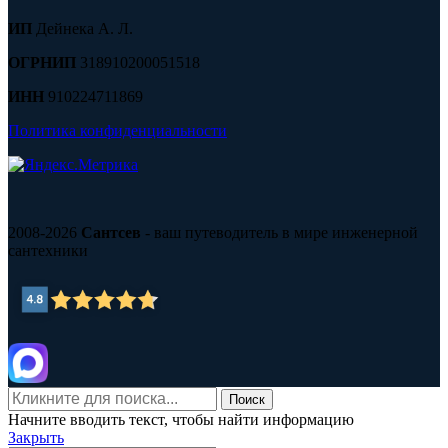
ИП
Дейнека А. Л.
ОГРНИП
318910200051518
ИНН
910224711869
Политика конфиденциальности
2008-2026
Сантсев
- ваш путеводитель в мире инженерной
сантехники
Поиск
Начните вводить текст, чтобы найти информацию
Закрыть