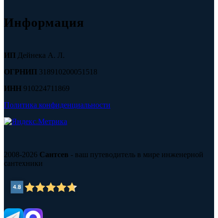
Информация
ИП
Дейнека А. Л.
ОГРНИП
318910200051518
ИНН
910224711869
Политика конфиденциальности
2008-2026
Сантсев
- ваш путеводитель в мире инженерной
сантехники