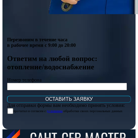
Перезвоним в течение часа
в рабочее время с 9:00 до 20:00
Ответим на любой вопрос:
отопление/водоснабжение
Номер телефона
Для отправки формы вам необходимо принять условия:
прочитал и согласен с
условиями
обработки своих персональных данных