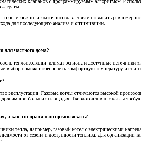
втоматических клапанов с программируемым алгоритмом. Использ
озатраты.
чтобы избежать избыточного давления и повысить равномерност
хода для последующего анализа и оптимизации.
я для частного дома?
вень теплоизоляции, климат региона и доступные источники эне
ный выбор поможет обеспечить комфортную температуру и снизи
е?
ство эксплуатации. Газовые котлы отличаются высокой производ
 дорогим при больших площадях. Твердотопливные котлы требуют
, и как это правильно организовать?
чники тепла, например, газовый котел с электрическими нагрев
висимости от сезона и доступности топлива. Для организации т
и.