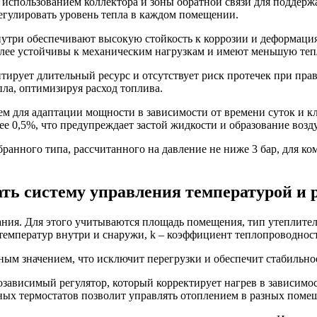
с использованием коллектора и зоны обратной связи для поддер
егулировать уровень тепла в каждом помещении.
три обеспечивают высокую стойкость к коррозии и деформациям
олее устойчивы к механическим нагрузкам и имеют меньшую тепл
нтирует длительный ресурс и отсутствует риск протечек при пр
ла, оптимизируя расход топлива.
м для адаптации мощности в зависимости от времени суток и кл
е 0,5%, что предупреждает застой жидкости и образование воз
ранного типа, рассчитанного на давление не ниже 3 бар, для 
ать систему управления температурой и 
ания. Для этого учитываются площадь помещения, тип утеплител
ца температур внутри и снаружи, k – коэффициент теплопроводно
тным значением, что исключит перегрузки и обеспечит стабильн
зависимый регулятор, который корректирует нагрев в зависимос
х термостатов позволит управлять отоплением в разных помещ