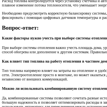
Расход топлива контролируется через установку счетчика и а
плавное изменение потока теплоносителя, что уменьшает энерг
Необходимо предусмотреть корректную балансировку системы, 
фиксировать с помощью цифровых датчиков температуры и рас
Вопрос-ответ:
Какие факторы нужно учесть при выборе системы отоплени
При выборе системы отопления важно учесть площадь дома, уро
способ обогрева или дополнение к другим системам. Правиль
Как влияет тип топлива на работу отопления в частном дом
Тип топлива напрямую влияет на затраты на отопление и удоб
сети. Электроотопление просто в монтаже, но может оказаться
независимо от внешних коммуникаций.
Можно ли использовать комбинированную систему отопления
Да, комбинированные системы позволяют сочетать разные исто
большую надежность и позволяет оптимизировать расходы в за
использовать автоматику для переключения между источникам