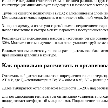
Наиболее надёжной считается схема с нижней разводкой труб 
конфигурация минимизирует гидроудары и позволяет быстро р
Трубы из сшитого полиэтилена (PEX) с алюминиевым слоем вну
Металлопластиковые варианты, в отличие от обычной меди, б
Запорная арматура из латуни с резьбовыми соединениями гара
позволяют точно и быстро менять параметры поступающего теп
Рекомендуется использовать насосы с частотным регулирование
30%. Монтаж системы лучше выполнять с уклоном труб не мене
Важным этапом является установка расширительного бака мемб
превышения давления в контуре.
Как правильно рассчитать и организов
Оптимальный расчет начинается с определения теплопотерь зд
ΔT × k, где Q – теплопотери в Вт, V – объем в м³, ΔT – разни
Далее выбирается котёл с запасом мощности 15-20% над расче
Для регулирования температуры оптимально установить погодо
поддерживает комфортный микроклимат. Подключение зональны