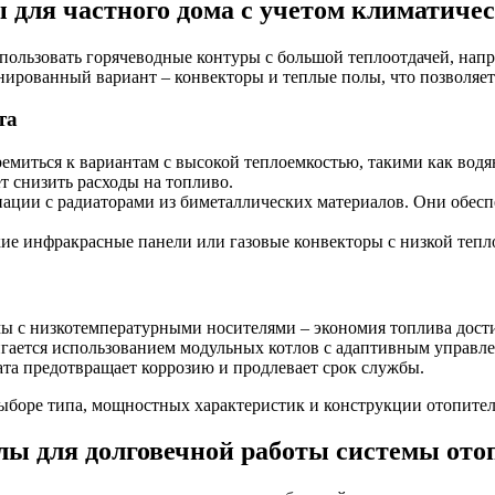
 для частного дома с учетом климатичес
пользовать горячеводные контуры с большой теплоотдачей, на
ированный вариант – конвекторы и теплые полы, что позволяет
та
емиться к вариантам с высокой теплоемкостью, такими как вод
 снизить расходы на топливо.
ации с радиаторами из биметаллических материалов. Они обес
е инфракрасные панели или газовые конвекторы с низкой теплоо
ы с низкотемпературными носителями – экономия топлива дости
гается использованием модульных котлов с адаптивным управл
та предотвращает коррозию и продлевает срок службы.
ыборе типа, мощностных характеристик и конструкции отопител
лы для долговечной работы системы ото