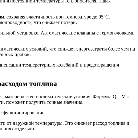
жания постоянной температуры теплоносителя. Такая
, сохраняя эластичность при температуре до 95°C.
опроводность, что снижает потери.
авильной установке. Автоматические клапаны с термоголовками
иматических условий, что снижает энергозатраты более чем на
душных пробок.
компенсации температурных колебаний и предотвращения
расходом топлива
я, материал стен и климатические условия. Формула Q = V ×
сти, поможет получить точные значения.
ое функционирование.
ти от наружной температуры. Это снижает расход топлива и
ениях отдельно.