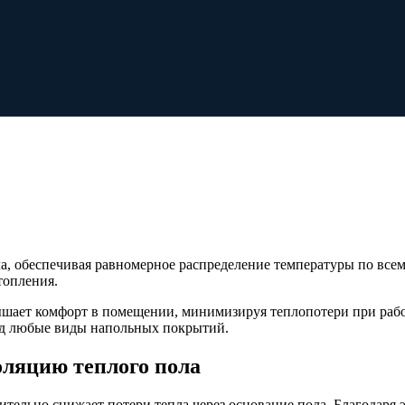
а, обеспечивая равномерное распределение температуры по всем
топления.
шает комфорт в помещении, минимизируя теплопотери при рабо
од любые виды напольных покрытий.
оляцию теплого пола
тельно снижает потери тепла через основание пола. Благодаря э