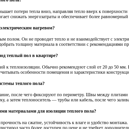
шает потери тепла вниз, направляя тепло вверх к поверхности 
гает снижать энергозатраты и обеспечивает более равномерный
 электрическим нагревом?
лым полом. Он не проводит тепло и не взаимодействует с элект
обрать толщину материала в соответствии с рекомендациями пр
од теплый пол в квартире?
ий к теплоизоляции. Обычно рекомендуют слой от 20 до 50 мм.
о учитывать особенности помещения и характеристики конструкц
истемы теплого пола?
ание, после чего фиксируют по периметру. Швы между плитами 
, а затем теплоноситель — трубы или кабель, после чего зали
ими материалами для изоляции теплого пола?
 прочность на сжатие, устойчивость к влаге и удобство монтаж
истирол часто более доступен по цене и не требует дополнител