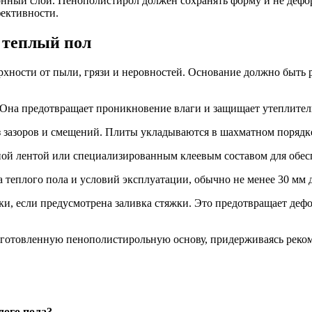
нный слой. Пенополистирол должен сохранять форму и не дефор
ективности.
 теплый пол
рхности от пыли, грязи и неровностей. Основание должно быть
 Она предотвращает проникновение влаги и защищает утеплител
з зазоров и смещений. Плиты укладываются в шахматном поряд
й лентой или специализированным клеевым составом для обесп
а теплого пола и условий эксплуатации, обычно не менее 30 мм 
ки, если предусмотрена заливка стяжки. Это предотвращает де
дготовленную пенополистирольную основу, придерживаясь реко
лого пола?