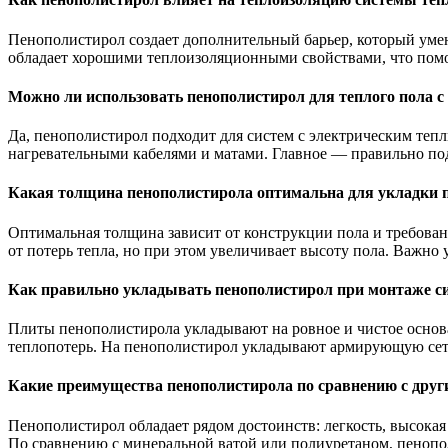
Пенополистирол создает дополнительный барьер, который умень
обладает хорошими теплоизоляционными свойствами, что помо
Можно ли использовать пенополистирол для теплого пола с
Да, пенополистирол подходит для систем с электрическим теп
нагревательными кабелями и матами. Главное — правильно под
Какая толщина пенополистирола оптимальна для укладки п
Оптимальная толщина зависит от конструкции пола и требован
от потерь тепла, но при этом увеличивает высоту пола. Важн
Как правильно укладывать пенополистирол при монтаже с
Плиты пенополистирола укладывают на ровное и чистое основ
теплопотерь. На пенополистирол укладывают армирующую сетку
Какие преимущества пенополистирола по сравнению с друг
Пенополистирол обладает рядом достоинств: легкость, высокая
По сравнению с минеральной ватой или полиуретаном, пенопол