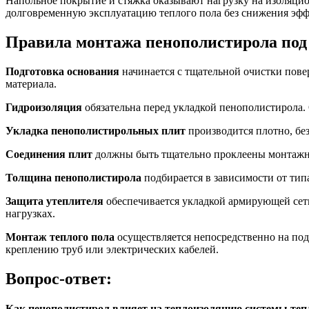
Напольное покрытие и стяжка оказывают нагрузку на изоляцио
долговременную эксплуатацию теплого пола без снижения эфф
Правила монтажа пенополистирола под
Подготовка основания
начинается с тщательной очистки пове
материала.
Гидроизоляция
обязательна перед укладкой пенополистирола.
Укладка пенополистирольных плит
производится плотно, бе
Соединения плит
должны быть тщательно проклеены монтажно
Толщина пенополистирола
подбирается в зависимости от тип
Защита утеплителя
обеспечивается укладкой армирующей сет
нагрузках.
Монтаж теплого пола
осуществляется непосредственно на по
креплению труб или электрических кабелей.
Вопрос-ответ:
Как пенополистирол влияет на теплоизоляцию системы теп