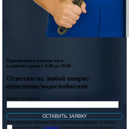
Перезвоним в течение часа
в рабочее время с 9:00 до 20:00
Ответим на любой вопрос:
отопление/водоснабжение
Номер телефона
Для отправки формы вам необходимо принять условия:
прочитал и согласен с
условиями
обработки своих персональных данных