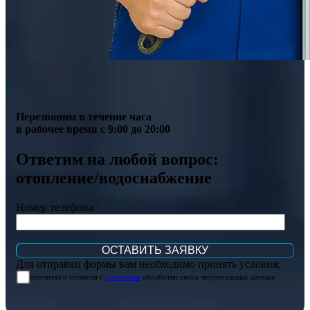
Перезвоним в течение часа
в рабочее время с 9:00 до 20:00
Ответим на любой вопрос:
отопление/водоснабжение
Номер телефона
Для отправки формы вам необходимо принять условия:
прочитал и согласен с
условиями
обработки своих персональных данных