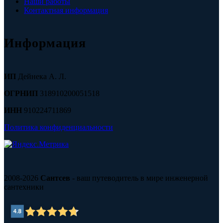
Наши работы
Контактная информация
Информация
ИП
Дейнека А. Л.
ОГРНИП
318910200051518
ИНН
910224711869
Политика конфиденциальности
2008-2026
Сантсев
- ваш путеводитель в мире инженерной
сантехники